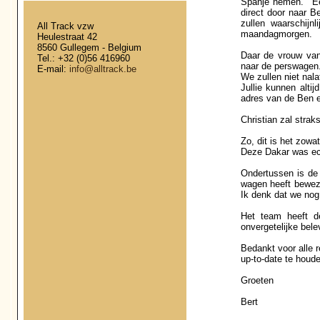
Spanje nemen.
E
direct door naar B
zullen waarschijn
All Track vzw
maandagmorgen.
Heulestraat 42
8560 Gullegem - Belgium
Daar de vrouw van
Tel.: +32 (0)56 416960
naar de perswagen
E-mail:
info@alltrack.be
We zullen niet nala
Jullie kunnen alti
adres van de Ben e
Christian zal strak
Zo, dit is het zowat
Deze Dakar was ech
Ondertussen is de 
wagen heeft bewezen
Ik denk dat we nog 
Het team heeft d
onvergetelijke bele
Bedankt voor alle 
up-to-date te houde
Groeten
Bert